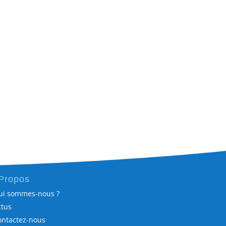
Propos
ui sommes-nous ?
ctus
ontactez-nous