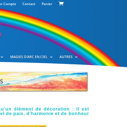
n Compte
Contact
Panier
—
MAGIES D’ARC EN CIEL
AUTRES
’un élément de décoration : il est
sel de paix, d’harmonie et de bonheur