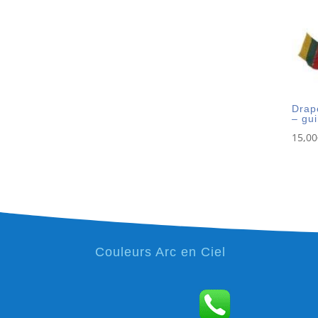
Drap
– gu
15,00
Couleurs Arc en Ciel