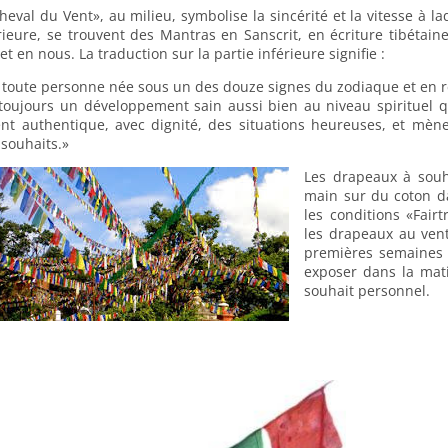
heval du Vent», au milieu, symbolise la sincérité et la vitesse à la
ieure, se trouvent des Mantras en Sanscrit, en écriture tibétaine,
et en nous. La traduction sur la partie inférieure signifie :
toute personne née sous un des douze signes du zodiaque et en re
 toujours un développement sain aussi bien au niveau spirituel q
nt authentique, avec dignité, des situations heureuses, et mèn
 souhaits.»
Les drapeaux à souh
main sur du coton d
les conditions «Fair
les drapeaux au vent
premières semaines d
exposer dans la mati
souhait personnel.