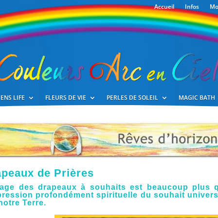
Accueil
Infos
Mo
ENS LIFE
FLEURS DE VIE
PERLES DE SOLEIL
MAGIC BATH
peaux de Prières
sage des drapeaux à souhaits est beaucoup plus qu
pression profondément spirituelle du souhait univer
notre Terre.