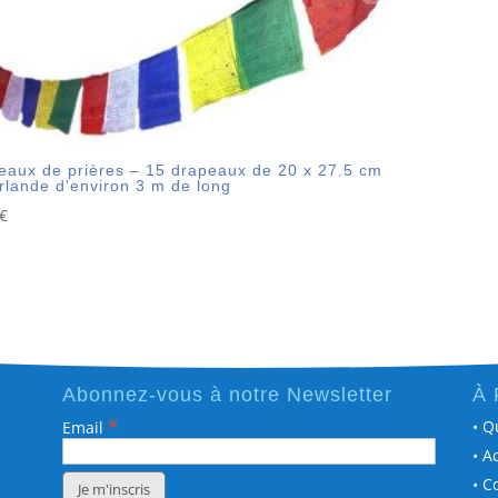
eaux de prières – 15 drapeaux de 20 x 27.5 cm
irlande d’environ 3 m de long
€
Abonnez-vous à notre Newsletter
À 
*
• Q
Email
• A
• C