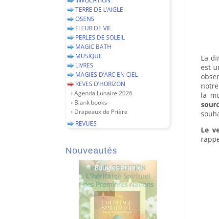
INVOCATION
TERRE DE L’AIGLE
OSENS
FLEUR DE VIE
PERLES DE SOLEIL
MAGIC BATH
MUSIQUE
La di
LIVRES
est u
MAGIES D’ARC EN CIEL
obser
REVES D’HORIZON
notre
› Agenda Lunaire 2026
la mo
› Blank books
sourc
› Drapeaux de Prière
souha
REVUES
Le ve
rappe
Nouveautés