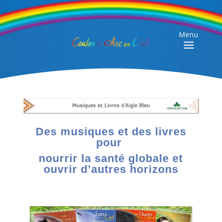
Menu
Des musiques et des livres
pour
nourrir la santé globale et
ouvrir d’autres horizons