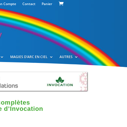
n Compte
Contact
Panier
—
MAGIES D’ARC EN CIEL
AUTRES
complètes
 d’Invocation