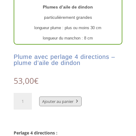
Plumes d’aile de dindon
particulièrement grandes
longueur plume : plus ou moins 30 cm
longueur du manchon : 8 cm
Plume avec perlage 4 directions –
plume d’aile de dindon
53,00
€
quantité
de
Ajouter au panier
Plume
avec
perlage
4
directions
Perlage 4 directions :
–