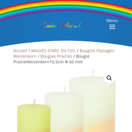
Menu
Accueil
/
MAGIES D'ARC EN CIEL
/
Bougies Paysages
Weizenkorn
/
Bougies Prairies
/ Bougie
PrairieWeizenkorn10,5cm Φ 60 mm