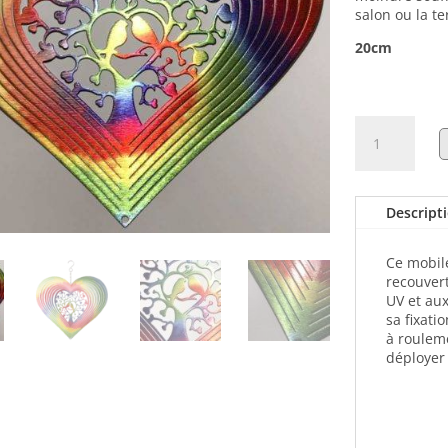
salon ou la te
20cm
quantité
de
Mobile
Rainbow
Lovebirds
Descript
Ce mobile
recouvert
UV et aux
sa fixati
à roulem
déployer 