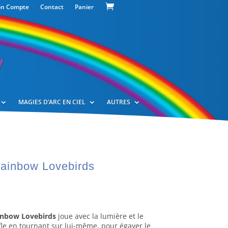
n Compte
Contact
Panier
—
MAGIES D’ARC EN CIEL
AUTRES
ainbow Lovebirds
inbow Lovebirds
joue avec la lumière et le
le en tournant sur lui-même, pour égayer le