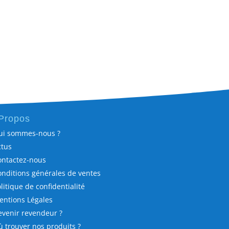
Propos
ui sommes-nous ?
ctus
ontactez-nous
onditions générales de ventes
olitique de confidentialité
entions Légales
evenir revendeur ?
ù trouver nos produits ?