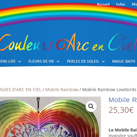
Accueil
Infos
Mo
ENS LIFE
FLEURS DE VIE
PERLES DE SOLEIL
MAGIC BATH
GIES D'ARC EN CIEL
/
Mobile Rainbow
/ Mobile Rainbow Lovebirds
Mobile R
25,30
€
Le Mobile Ra
moindre souff