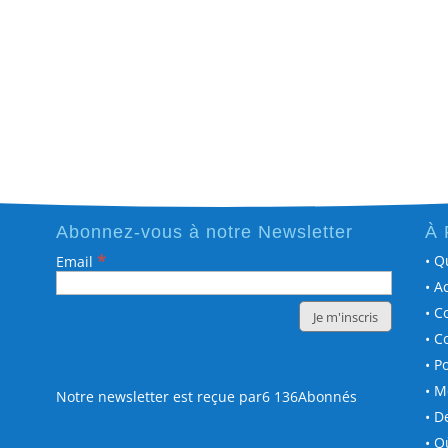
Abonnez-vous à notre Newsletter
À 
*
• Q
Email
• A
• C
• C
• P
• M
Notre newsletter est reçue par6 136Abonnés
• D
• O