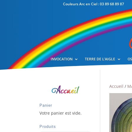
Couleurs Arc en Ciel : 03 89 68 89 87
INVOCATION
TERRE DE L’AIGLE
OS
Accueil
/
MA
Panier
Votre panier est vide.
Produits