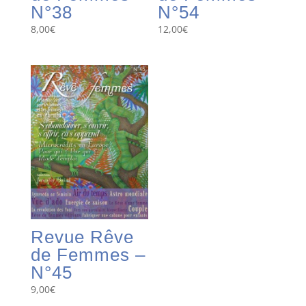
N°38
N°54
8,00
€
12,00
€
Revue Rêve
de Femmes –
N°45
9,00
€