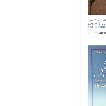
Les Secre
Les « 6 co
par Grand
Le
65,00
€
48,0
prix
initi
était
65,0