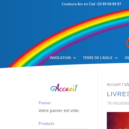
Couleurs Arc en Ciel : 03 89 68 89 87
INVOCATION
TERRE DE L’AIGLE
OS
Accueil
/ LI
LIVRE
18 résultat
Panier
Votre panier est vide.
Produits