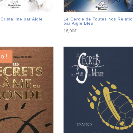
Le Cercle de Toutes nos Relati
Cristalline par Aigle
par Aigle Bleu
18,00
€
o !