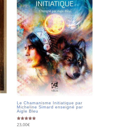
Le Chamanisme Initiatique par
Micheline Simard enseigné par
Aigle Bleu
23,00
€
Note
5.00
sur 5