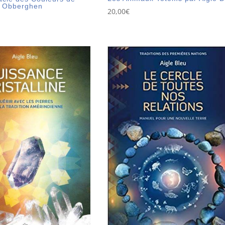
n Obberghen
20,00
€