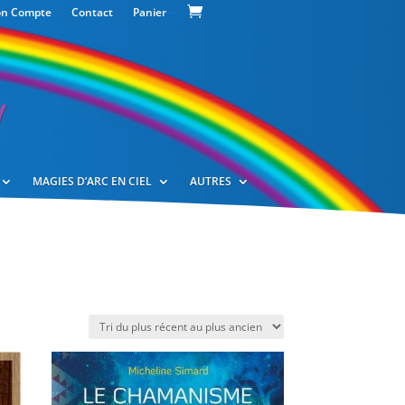
n Compte
Contact
Panier
—
MAGIES D’ARC EN CIEL
AUTRES