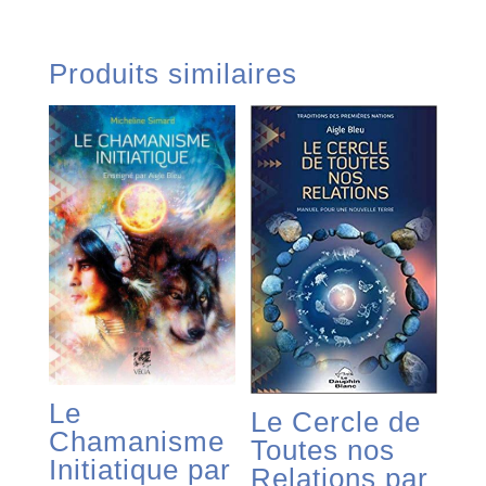
Produits similaires
Le
Le Cercle de
Chamanisme
Toutes nos
Initiatique par
Relations par