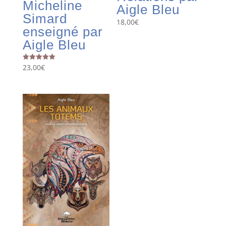
Micheline
Aigle Bleu
Simard
18,00
€
enseigné par
Aigle Bleu
23,00
€
Note
5.00
sur 5