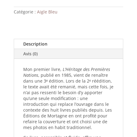
spirituel
des
Catégorie :
Aigle Bleu
Amérindiens
par
Aigle
.
Bleu
Description
Avis (0)
Mon premier livre,
L’Héritage des Premières
Nations
, publié en 1985, vient de renaître
dans une 3ᵉ édition. Lors de la 2ᵉ réédition,
le texte avait été remanié, mais cette fois, je
n’ai pas ressenti le besoin d’y apporter
qu’une seule modification : une
introduction qui replace l’ouvrage dans le
contexte des huit livres publiés depuis. Les
Éditions de Mortagne en ont profité pour
refaire la couverture et ont choisi une de
mes photos en habit traditionnel.