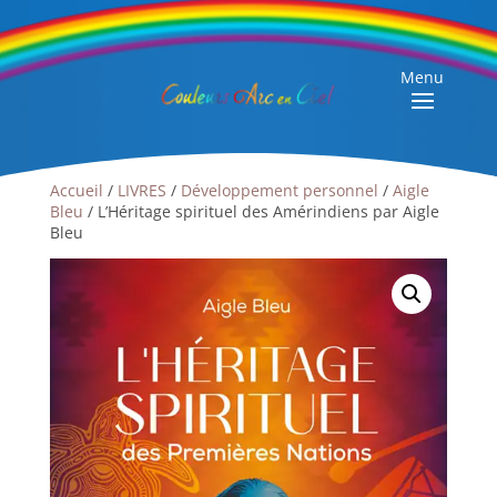
Menu
Accueil
/
LIVRES
/
Développement personnel
/
Aigle
Bleu
/ L’Héritage spirituel des Amérindiens par Aigle
Bleu