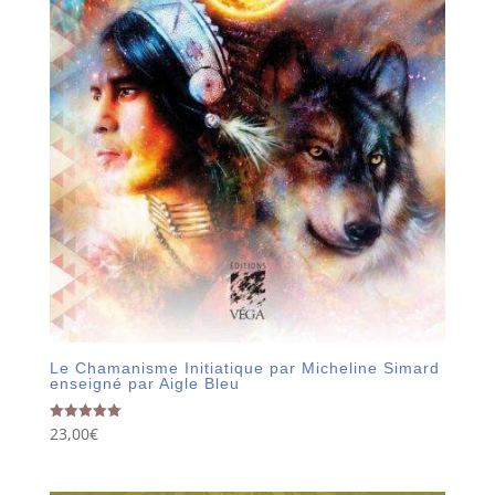
Le Chamanisme Initiatique par Micheline Simard
enseigné par Aigle Bleu
23,00
€
Note
5.00
sur 5